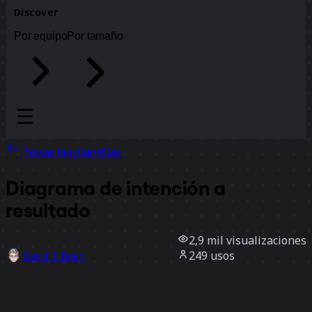
Discover
Por equipo
Por tamaño
Todas las plantillas
Diagrama de intención a
resultado
2,9 mil
visualizaciones
249
usos
David O'Brien
49
Me gusta
Usar la plantilla