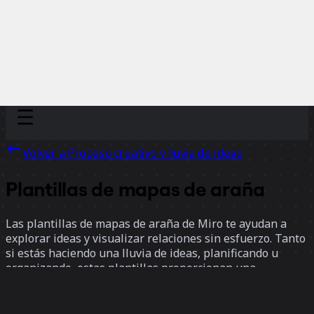
Discover
Por equipo
Por tamaño
Volver a Proceso creativo y lluvia de ideas
Plantillas de mapas de araña
Las plantillas de mapas de araña de Miro te ayudan a
explorar ideas y visualizar relaciones sin esfuerzo. Tanto
si estás haciendo una lluvia de ideas, planificando u
organizando, estas plantillas proporcionan una
estructura clara para mapear conceptos, identificar
conexiones y generar nuevas perspectivas.