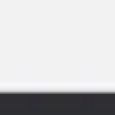
Miroverse
Plantillas
Para ti
Impulsadas por IA
Por caso de uso