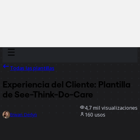
Discover
Por equipo
Por tamaño
Todas las plantillas
Experiencia del Cliente: Plantilla
de See-Think-Do-Care
4,7 mil
visualizaciones
160
usos
Erwan Derlyn
39
Me gusta
Usar la plantilla