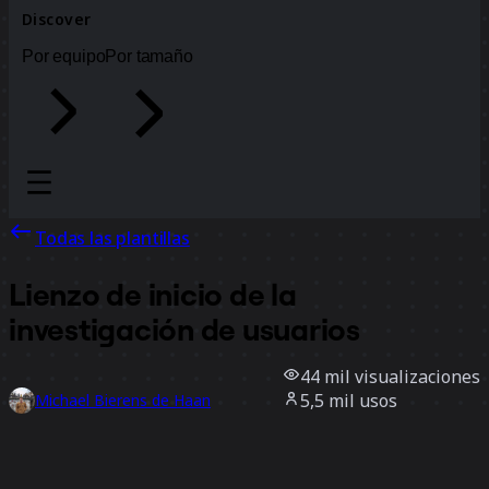
Discover
Por equipo
Por tamaño
Todas las plantillas
Lienzo de inicio de la
investigación de usuarios
44 mil
visualizaciones
5,5 mil
usos
Michael Bierens de Haan
1,5 mil
Me gusta
Usar la plantilla