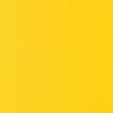
Miroverse
Plantillas
Para ti
Impulsadas por IA
Por caso de uso