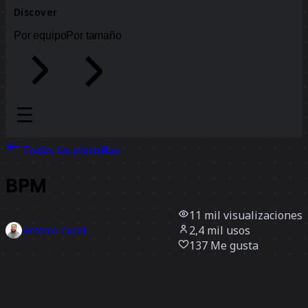
Discover
Por equipo
Por tamaño
Todas las plantillas
BPM
11 mil
visualizaciones
2,4 mil
usos
Antonio Carelli
137
Me gusta
Usar la plantilla