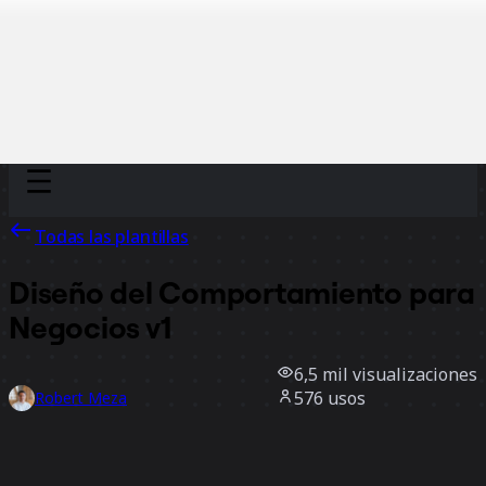
Discover
Por equipo
Por tamaño
Todas las plantillas
Diseño del Comportamiento para
Negocios v1
6,5 mil
visualizaciones
576
usos
Robert Meza
141
Me gusta
Usar la plantilla