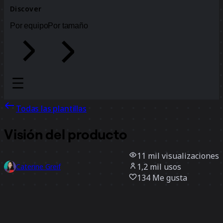
Discover
Por equipo
Por tamaño
Todas las plantillas
Visión del producto
11 mil
visualizaciones
1,2 mil
usos
Caterine Greif
134
Me gusta
Usar la plantilla