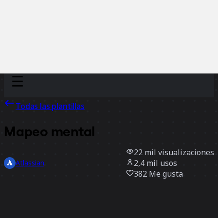
Discover
Por equipo
Por tamaño
Todas las plantillas
Mapeo mental
22 mil
visualizaciones
2,4 mil
usos
Atlassian
382
Me gusta
Usar la plantilla