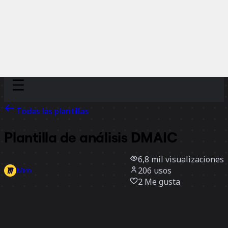
Discover
Por equipo
Por tamaño
Todas las plantillas
Plantilla de análisis DMAIC
6,8 mil
visualizaciones
206
usos
Miro
2
Me gusta
Usar la plantilla