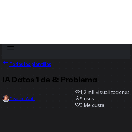
Discover
Por equipo
Por tamaño
Todas las plantillas
IA Datos 1 de 8: Problema
1,2 mil
visualizaciones
9
usos
Deanne Watt
3
Me gusta
Usar la plantilla