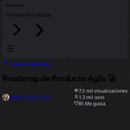
Discover
Por equipo
Por tamaño
Todas las plantillas
Roadmap de Producto Agile 🚀
7,5 mil
visualizaciones
1,3 mil
usos
Johanna Torstensson
85
Me gusta
Usar la plantilla