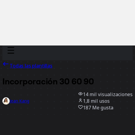
Discover
Por equipo
Por tamaño
Todas las plantillas
Incorporación 30 60 90
14 mil
visualizaciones
1,8 mil
usos
Jean Kang
187
Me gusta
Usar la plantilla