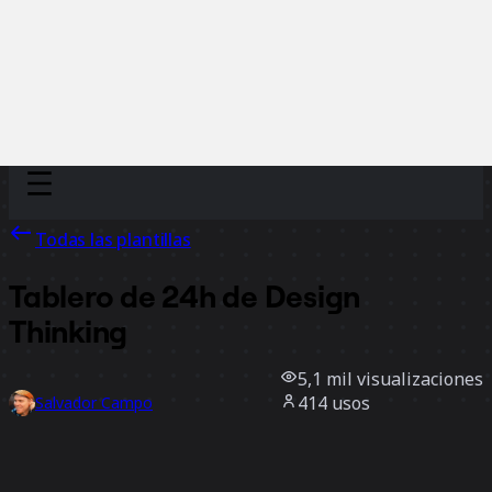
Discover
Por equipo
Por tamaño
Todas las plantillas
Tablero de 24h de Design
Thinking
5,1 mil
visualizaciones
414
usos
Salvador Campo
103
Me gusta
Usar la plantilla