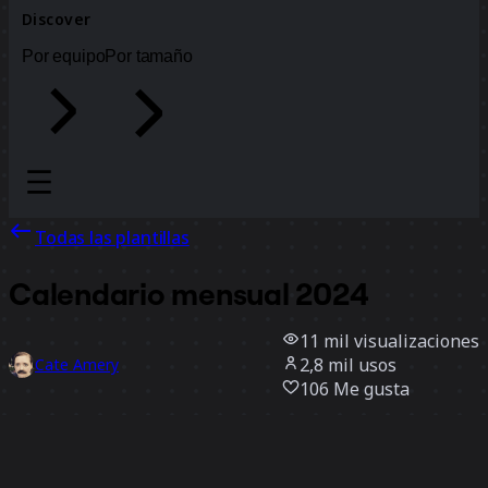
Discover
Por equipo
Por tamaño
Todas las plantillas
Calendario mensual 2024
11 mil
visualizaciones
2,8 mil
usos
Cate Amery
106
Me gusta
Usar la plantilla