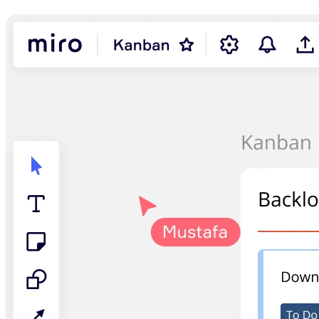
Transformation af arbejdsmåder
Digital medarbejderoplevelse
Kundeoplevelse og servicedesign
Cloud- og softwaretransformation
Ressourcer
Læring
Kundehistorier
Academy
Webinarer
Reforge-læring
Community og support
Hjælpecenter
Events
Community
Blog
Partnere og tjenester
Miros professionelle tjenester
Løsningspartnere
Priser