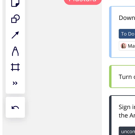
Talktrack
Tabeller
Docs
Slides
Brugstilfælde
Udvalgt
Udforsk AI-håndbøger
Gå på opdagelse i Miroverse
Generelt
Diagramming
Workshops
Brainstorming
Mindmaps
Konceptkort
Flowdiagrammer
Specialiserede
Køreplaner
Kortlægning af proces
Teknisk design og dokumentation
Prototypes og Wireframes
Kundes rutekort
Forskningssyntese
Designworkshops
Planning & Delivery
Målplanlægning