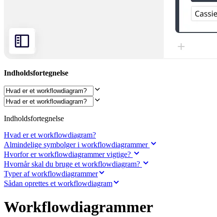
Org.design
Løsninger
Efter forretningssegment
Enterprise
Små virksomheder
Startups
Efter branche
Digital
Indholdsfortegnelse
Professionelle tjenester
Produktion
Detail
Finansielle tjenester
Medicinalindustri og biovidenskab
Indholdsfortegnelse
Efter team
Produktstyring
Hvad er et workflowdiagram?
Design og UX
Almindelige symbolger i workflowdiagrammer
Teknologi
Hvorfor er workflowdiagrammer vigtige?
Produktledelse og drift
Hvornår skal du bruge et workflowdiagram?
Drift
Typer af workflowdiagrammer
Marketing
IT
Sådan oprettes et workflowdiagram
Efter strategisk initiativ
Produktdriftsplatform
Workflowdiagrammer
AI-transformation