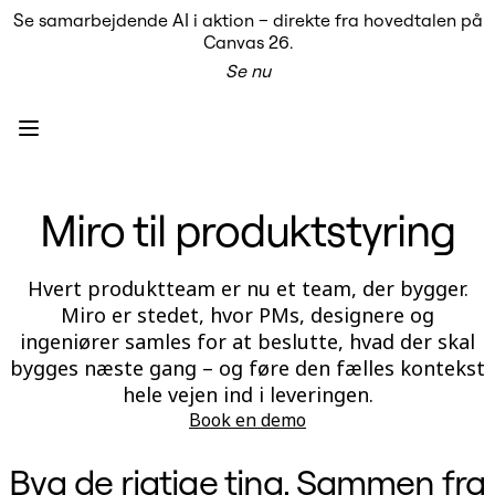
Se samarbejdende AI i aktion – direkte fra hovedtalen på
Produkt
Canvas 26.
Udvalgt
Se nu
Intelligent Canvas™
Flows
Prototypes og Wireframes
Engage
Platform
AI-oversigt
AI Workflows
Miro til produktstyring
Forbindelser
MCP Server
Udforsk AI-håndbøger
MCP Server
Hvert produktteam er nu et team, der bygger.
Blueprints
Miro er stedet, hvor PMs, designere og
Integrationer
Sikkerhed
ingeniører samles for at beslutte, hvad der skal
Enterprise Guard
bygges næste gang – og føre den fælles kontekst
Udviklerplatform
hele vejen ind i leveringen.
Download apps
Formater
Book en demo
Whiteboard
Diagrammer
Byg de rigtige ting. Sammen fra
Kanban
Tidslinjer