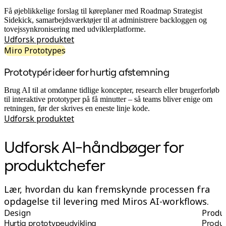
Transformation af arbejdsmåder
Digital medarbejderoplevelse
Få øjeblikkelige forslag til køreplaner med Roadmap Strategist
Kundeoplevelse og servicedesign
Sidekick, samarbejdsværktøjer til at administrere backloggen og
Cloud- og softwaretransformation
tovejssynkronisering med udviklerplatforme.
Ressourcer
Udforsk produktet
Læring
Miro Prototypes
Kundehistorier
Academy
Prototypér ideer for hurtig afstemning
Webinarer
Reforge-læring
Brug AI til at omdanne tidlige koncepter, research eller brugerforløb
Community og support
til interaktive prototyper på få minutter – så teams bliver enige om
Hjælpecenter
retningen, før der skrives en eneste linje kode.
Events
Udforsk produktet
Community
Blog
Partnere og tjenester
Udforsk AI-håndbøger for
Miros professionelle tjenester
Løsningspartnere
produktchefer
Priser
Lær, hvordan du kan fremskynde processen fra
opdagelse til levering med Miros AI-workflows.
Design
Produ
Hurtig prototypeudvikling
Produk