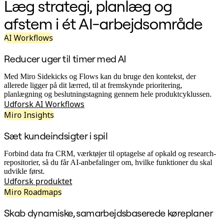
Læg strategi, planlæg og
Org.design
Løsninger
afstem i ét AI-arbejdsområde
Efter forretningssegment
Enterprise
AI Workflows
Små virksomheder
Startups
Reducer uger til timer med AI
Efter branche
Digital
Med Miro Sidekicks og Flows kan du bruge den kontekst, der
Professionelle tjenester
allerede ligger på dit lærred, til at fremskynde prioritering,
Produktion
planlægning og beslutningstagning gennem hele produktcyklussen.
Detail
Udforsk AI Workflows
Finansielle tjenester
Miro Insights
Medicinalindustri og biovidenskab
Efter team
Produktstyring
Sæt kundeindsigter i spil
Design og UX
Teknologi
Forbind data fra CRM, værktøjer til optagelse af opkald og research-
Produktledelse og drift
repositorier, så du får AI-anbefalinger om, hvilke funktioner du skal
Drift
udvikle først.
Marketing
Udforsk produktet
IT
Miro Roadmaps
Efter strategisk initiativ
Produktdriftsplatform
Skab dynamiske, samarbejdsbaserede køreplaner
AI-transformation