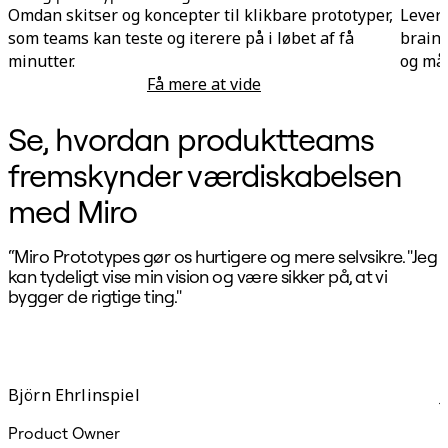
Omdan skitser og koncepter til klikbare prototyper,
Lever 
som teams kan teste og iterere på i løbet af få
brains
minutter.
og mål
Få mere at vide
Hurtig prototypeudvikling
Se, hvordan produktteams
fremskynder værdiskabelsen
med Miro
“Miro Prototypes gør os hurtigere og mere selvsikre. "Jeg
"
kan tydeligt vise min vision og være sikker på, at vi
bygger de rigtige ting."
t
a
r
k
Björn Ehrlinspiel
Product Owner
D