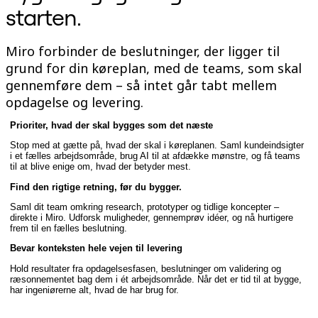
starten.
Talktrack
Tabeller
Docs
Miro forbinder de beslutninger, der ligger til
Slides
Brugstilfælde
grund for din køreplan, med de teams, som skal
Udvalgt
gennemføre dem – så intet går tabt mellem
Udforsk AI-håndbøger
opdagelse og levering.
Gå på opdagelse i Miroverse
Generelt
Diagramming
Prioriter, hvad der skal bygges som det næste
Workshops
Stop med at gætte på, hvad der skal i køreplanen. Saml kundeindsigter
Brainstorming
i et fælles arbejdsområde, brug AI til at afdække mønstre, og få teams
Mindmaps
til at blive enige om, hvad der betyder mest.
Konceptkort
Find den rigtige retning, før du bygger.
Flowdiagrammer
Specialiserede
Saml dit team omkring research, prototyper og tidlige koncepter –
Køreplaner
direkte i Miro. Udforsk muligheder, gennemprøv idéer, og nå hurtigere
Kortlægning af proces
frem til en fælles beslutning.
Teknisk design og dokumentation
Bevar konteksten hele vejen til levering
Prototypes og Wireframes
Kundes rutekort
Hold resultater fra opdagelsesfasen, beslutninger om validering og
Forskningssyntese
ræsonnementet bag dem i ét arbejdsområde. Når det er tid til at bygge,
har ingeniørerne alt, hvad de har brug for.
Designworkshops
Planning & Delivery
Målplanlægning