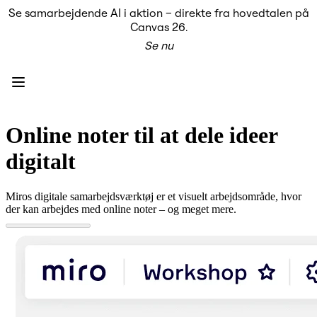
Se samarbejdende AI i aktion – direkte fra hovedtalen på
Produkt
Canvas 26.
Udvalgt
Se nu
Intelligent Canvas™
Flows
Prototypes og Wireframes
Engage
Platform
AI-oversigt
AI Workflows
Online noter til at dele ideer
Forbindelser
MCP Server
digitalt
Udforsk AI-håndbøger
MCP Server
Blueprints
Miros digitale samarbejdsværktøj er et visuelt arbejdsområde, hvor
Integrationer
der kan arbejdes med online noter – og meget mere.
Sikkerhed
Enterprise Guard
Udviklerplatform
Download apps
Formater
Whiteboard
Diagrammer
Kanban
Tidslinjer