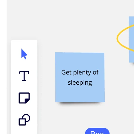
Talktrack
Tabeller
Docs
Slides
Brugstilfælde
Udvalgt
Udforsk AI-håndbøger
Gå på opdagelse i Miroverse
Generelt
Diagramming
Workshops
Brainstorming
Mindmaps
Konceptkort
Flowdiagrammer
Specialiserede
Køreplaner
Kortlægning af proces
Teknisk design og dokumentation
Prototypes og Wireframes
Kundes rutekort
Forskningssyntese
Designworkshops
Planning & Delivery
Målplanlægning