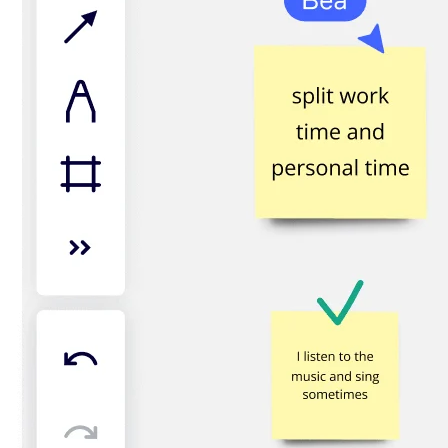
Org.design
Løsninger
Efter forretningssegment
Enterprise
Små virksomheder
Startups
Efter branche
Digital
Professionelle tjenester
Produktion
Detail
Finansielle tjenester
Medicinalindustri og biovidenskab
Efter team
Produktstyring
Design og UX
Teknologi
Produktledelse og drift
Drift
Marketing
IT
Efter strategisk initiativ
Produktdriftsplatform
AI-transformation