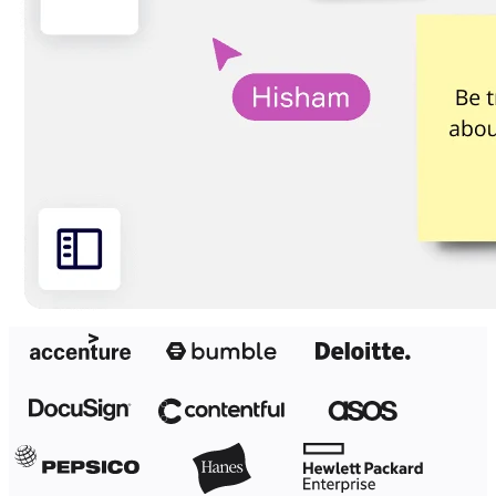
Transformation af arbejdsmåder
Digital medarbejderoplevelse
Kundeoplevelse og servicedesign
Cloud- og softwaretransformation
Ressourcer
Læring
Kundehistorier
Academy
Webinarer
Reforge-læring
Community og support
Hjælpecenter
Events
Community
Blog
Partnere og tjenester
Miros professionelle tjenester
Løsningspartnere
Priser