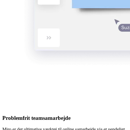
Problemfrit teamsamarbejde
Miro er det ultimative værktøj til online samarbejde via et uendeligt