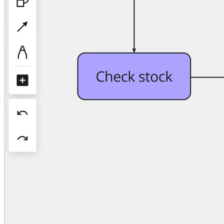
Org.design
Løsninger
Efter forretningssegment
Enterprise
Små virksomheder
Startups
Efter branche
Digital
Professionelle tjenester
Produktion
Detail
Finansielle tjenester
Medicinalindustri og biovidenskab
Efter team
Produktstyring
Design og UX
Teknologi
Produktledelse og drift
Drift
Marketing
IT
Efter strategisk initiativ
Produktdriftsplatform
AI-transformation