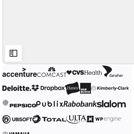
Transformation af arbejdsmåder
Digital medarbejderoplevelse
Kundeoplevelse og servicedesign
Cloud- og softwaretransformation
Ressourcer
Læring
Kundehistorier
Academy
Webinarer
Reforge-læring
Community og support
Hjælpecenter
Events
Community
Blog
Partnere og tjenester
Miros professionelle tjenester
Løsningspartnere
Priser