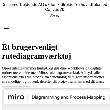
Se samarbejdende AI i aktion – direkte fra hovedtalen på
Produkt
Canvas 26.
Udvalgt
Se nu
Intelligent Canvas™
Flows
Prototypes og Wireframes
Engage
Platform
AI-oversigt
AI Workflows
Et brugervenligt
Forbindelser
MCP Server
rutediagramværktøj
Udforsk AI-håndbøger
MCP Server
Blueprints
Opret rutediagrammer hurtigt, og gør dine workflows og daglige
Integrationer
rutiner mere enkle med Miros rutediagramværktøj. Afkryds alle
Sikkerhed
essentielle trin i din proces, fra afstemning til at gøre informationer
Enterprise Guard
anvendelige, og udtænk derefter dit projekt sammen med dit team.
Udviklerplatform
Download apps
Formater
Whiteboard
Diagrammer
Kanban
Tidslinjer