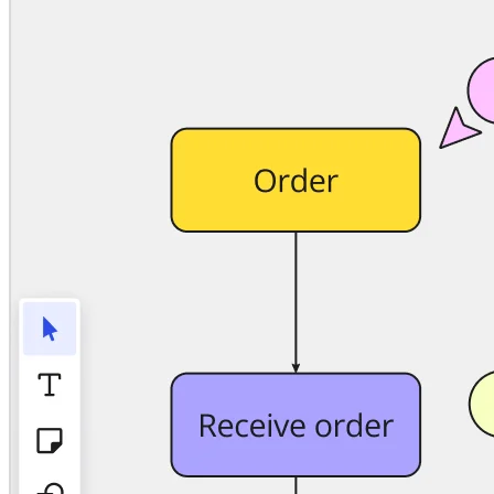
Talktrack
Tabeller
Docs
Slides
Brugstilfælde
Udvalgt
Udforsk AI-håndbøger
Gå på opdagelse i Miroverse
Generelt
Diagramming
Workshops
Brainstorming
Mindmaps
Konceptkort
Flowdiagrammer
Specialiserede
Køreplaner
Kortlægning af proces
Teknisk design og dokumentation
Prototypes og Wireframes
Kundes rutekort
Forskningssyntese
Designworkshops
Planning & Delivery
Målplanlægning