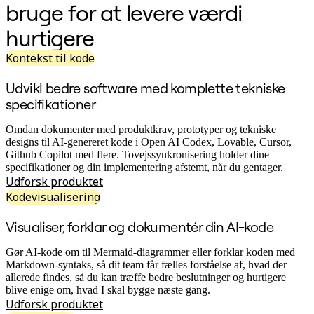
bruge for at levere værdi
Org.design
Løsninger
hurtigere
Efter forretningssegment
Enterprise
Kontekst til kode
Små virksomheder
Startups
Udvikl bedre software med komplette tekniske
Efter branche
Digital
specifikationer
Professionelle tjenester
Produktion
Omdan dokumenter med produktkrav, prototyper og tekniske
Detail
designs til AI-genereret kode i Open AI Codex, Lovable, Cursor,
Finansielle tjenester
Github Copilot med flere. Tovejssynkronisering holder dine
Medicinalindustri og biovidenskab
specifikationer og din implementering afstemt, når du gentager.
Efter team
Udforsk produktet
Produktstyring
Kodevisualisering
Design og UX
Teknologi
Visualiser, forklar og dokumentér din AI-kode
Produktledelse og drift
Drift
Marketing
Gør AI-kode om til Mermaid-diagrammer eller forklar koden med
IT
Markdown-syntaks, så dit team får fælles forståelse af, hvad der
Efter strategisk initiativ
allerede findes, så du kan træffe bedre beslutninger og hurtigere
Produktdriftsplatform
blive enige om, hvad I skal bygge næste gang.
AI-transformation
Udforsk produktet