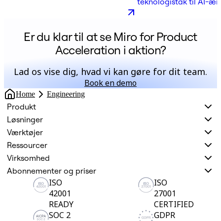
teknologistak til AI-æ
Er du klar til at se Miro for Product
Acceleration i aktion?
Lad os vise dig, hvad vi kan gøre for dit team.
Book en demo
Home
Engineering
Produkt
Løsninger
Værktøjer
Ressourcer
Virksomhed
Abonnementer og priser
ISO
ISO
42001
27001
READY
CERTIFIED
SOC 2
GDPR