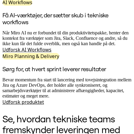
Transformation af arbejdsmåder
AI Workflows
Digital medarbejderoplevelse
Kundeoplevelse og servicedesign
Få AI-værktøjer, der sætter skub i tekniske
Cloud- og softwaretransformation
workflows
Ressourcer
Læring
Kundehistorier
Når Miro AI nu er forbundet til din produktivitetspakke, henter den
Academy
kontekst fra værktøjer som Jira, Slack, Confluence og andre, så du
Webinarer
ikke kun får det fulde overblik, men også kan handle på det.
Reforge-læring
Udforsk AI Workflows
Community og support
Miro Planning & Delivery
Hjælpecenter
Events
Sørg for, at hvert sprint leverer resultater
Community
Blog
Bevar momentum fra start til lancering med tovejsintegration mellem
Partnere og tjenester
Jira og Azure DevOps, der holder alle synkroniseret, og
Miros professionelle tjenester
samarbejdsværktøjer til at administrere afhængigheder, kapacitet,
Løsningspartnere
estimater og meget mere.
Priser
Udforsk produktet
Se, hvordan tekniske teams
fremskynder leveringen med