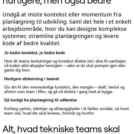
Talktrack
Tabeller
Undgå at miste kontekst eller momentum fra
Docs
planlægning til udvikling. Saml det hele i et enkelt
Slides
Brugstilfælde
arbejdsområde, hvor du kan designe komplekse
Udvalgt
systemer, strømline planlægningen og levere
Udforsk AI-håndbøger
kode af bedre kvalitet.
Gå på opdagelse i Miroverse
Generelt
Diagramming
Jo bedre kontekst, jo bedre kode
Workshops
Hent dit teams beslutninger og kontekst direkte ind i dine AI-værktøjer,
Brainstorming
så koden altid afspejler hensigten – uden at du skal prompte igen eller
Mindmaps
gætte dig frem.
Konceptkort
Hurtigere afstemning i teamet
Flowdiagrammer
Specialiserede
Giv din AI den menneskelige kontekst, den mangler – drøft, beslut og
Køreplaner
afstem som team i Miro, og gå så direkte i gang med at bygge.
Kortlægning af proces
Gå hurtigt fra planlægning til udførelse
Teknisk design og dokumentation
Prototypes og Wireframes
Kortlæg sprints, tidslinjer og afhængigheder i ét fælles område, så hvert
Kundes rutekort
team ved, hvad der skal leveres, hvornår og hvorfor.
Forskningssyntese
Designworkshops
Alt, hvad tekniske teams skal
Planning & Delivery
Målplanlægning