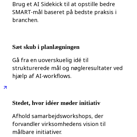
Transformation af arbejdsmåder
Brug et AI Sidekick til at opstille bedre
Digital medarbejderoplevelse
SMART-mål baseret på bedste praksis i
Kundeoplevelse og servicedesign
Cloud- og softwaretransformation
branchen.
Ressourcer
Læring
Kundehistorier
Academy
Webinarer
Sæt skub i planlægningen
Reforge-læring
Community og support
Gå fra en uoverskuelig idé til
Hjælpecenter
Events
strukturerede mål og nøgleresultater ved
Community
hjælp af AI-workflows.
Blog
Partnere og tjenester
Miros professionelle tjenester
Løsningspartnere
Priser
Stedet, hvor idéer møder initiativ
Afhold samarbejdsworkshops, der
forvandler virksomhedens vision til
målbare initiativer.