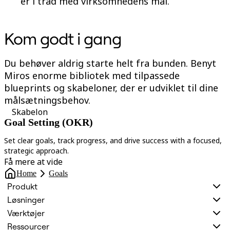
er i tråd med virksomhedens mål.
Kom godt i gang
Du behøver aldrig starte helt fra bunden. Benyt
Miros enorme bibliotek med tilpassede
blueprints og skabeloner, der er udviklet til dine
målsætningsbehov.
Skabelon
Goal Setting (OKR)
Set clear goals, track progress, and drive success with a focused,
A
strategic approach.
t
Få mere at vide
Home
Goals
Produkt
Løsninger
Værktøjer
Ressourcer