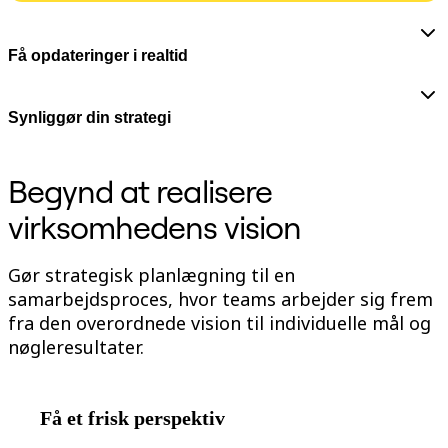
Org.design
Løsninger
Efter forretningssegment
Få opdateringer i realtid
Enterprise
Små virksomheder
Startups
Synliggør din strategi
Efter branche
Digital
Professionelle tjenester
Begynd at realisere
Produktion
Detail
virksomhedens vision
Finansielle tjenester
Medicinalindustri og biovidenskab
Efter team
Produktstyring
Gør strategisk planlægning til en
Design og UX
samarbejdsproces, hvor teams arbejder sig frem
Teknologi
fra den overordnede vision til individuelle mål og
Produktledelse og drift
Drift
nøgleresultater.
Marketing
IT
Efter strategisk initiativ
Produktdriftsplatform
Få et frisk perspektiv
AI-transformation