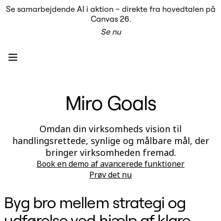
Se samarbejdende AI i aktion – direkte fra hovedtalen på
Produkt
Canvas 26.
Udvalgt
Se nu
Intelligent Canvas™
Flows
Prototypes og Wireframes
Engage
Platform
AI-oversigt
AI Workflows
Miro Goals
Forbindelser
MCP Server
Udforsk AI-håndbøger
MCP Server
Omdan din virksomheds vision til
Blueprints
handlingsrettede, synlige og målbare mål, der
Integrationer
Sikkerhed
bringer virksomheden fremad.
Enterprise Guard
Book en demo af avancerede funktioner
Udviklerplatform
Prøv det nu
Download apps
Formater
Whiteboard
Byg bro mellem strategi og
Diagrammer
Kanban
udførelse ved hjælp af klare
Tidslinjer