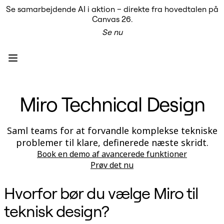
Se samarbejdende AI i aktion – direkte fra hovedtalen på
Produkt
Canvas 26.
Udvalgt
Se nu
Intelligent Canvas™
Flows
Prototypes og Wireframes
Engage
Platform
AI-oversigt
AI Workflows
Miro Technical Design
Forbindelser
MCP Server
Udforsk AI-håndbøger
MCP Server
Saml teams for at forvandle komplekse tekniske
Blueprints
problemer til klare, definerede næste skridt.
Integrationer
Sikkerhed
Book en demo af avancerede funktioner
Enterprise Guard
Prøv det nu
Udviklerplatform
Download apps
Formater
Hvorfor bør du vælge Miro til
Whiteboard
Diagrammer
teknisk design?
Kanban
Tidslinjer