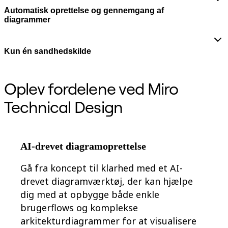
Org.design
Automatisk oprettelse og gennemgang af
Løsninger
diagrammer
Efter forretningssegment
Enterprise
Små virksomheder
Kun én sandhedskilde
Startups
Efter branche
Digital
Professionelle tjenester
Oplev fordelene ved Miro
Produktion
Detail
Technical Design
Finansielle tjenester
Medicinalindustri og biovidenskab
Efter team
Produktstyring
AI-drevet diagramoprettelse
Design og UX
Teknologi
Produktledelse og drift
Gå fra koncept til klarhed med et AI-
Drift
drevet diagramværktøj, der kan hjælpe
Marketing
IT
dig med at opbygge både enkle
Efter strategisk initiativ
brugerflows og komplekse
Produktdriftsplatform
arkitekturdiagrammer for at visualisere
AI-transformation