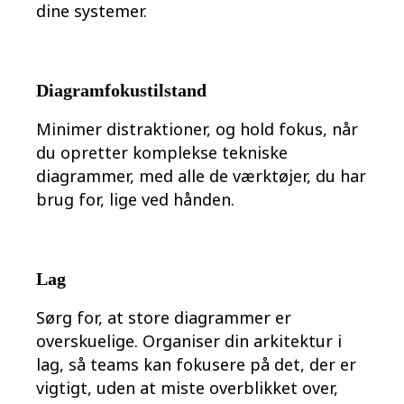
Transformation af arbejdsmåder
dine systemer.
Digital medarbejderoplevelse
Kundeoplevelse og servicedesign
Cloud- og softwaretransformation
Ressourcer
Læring
Diagramfokustilstand
Kundehistorier
Academy
Minimer distraktioner, og hold fokus, når
Webinarer
Reforge-læring
du opretter komplekse tekniske
Community og support
diagrammer, med alle de værktøjer, du har
Hjælpecenter
brug for, lige ved hånden.
Events
Community
Blog
Partnere og tjenester
Miros professionelle tjenester
Lag
Løsningspartnere
Priser
Sørg for, at store diagrammer er
overskuelige. Organiser din arkitektur i
lag, så teams kan fokusere på det, der er
vigtigt, uden at miste overblikket over,