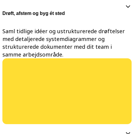
Talktrack
Tabeller
Drøft, afstem og byg ét sted
Docs
Slides
Brugstilfælde
Saml tidlige idéer og ustrukturerede drøftelser
Udvalgt
Udforsk AI-håndbøger
med detaljerede systemdiagrammer og
Gå på opdagelse i Miroverse
strukturerede dokumenter med dit team i
Generelt
Diagramming
samme arbejdsområde.
Workshops
Brainstorming
Mindmaps
Konceptkort
Flowdiagrammer
Specialiserede
Køreplaner
Kortlægning af proces
Teknisk design og dokumentation
Prototypes og Wireframes
Kundes rutekort
Forskningssyntese
Designworkshops
Planning & Delivery
Målplanlægning