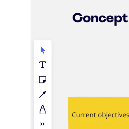
Talktrack
Tabeller
Docs
Slides
Brugstilfælde
Udvalgt
Udforsk AI-håndbøger
Gå på opdagelse i Miroverse
Generelt
Diagramming
Workshops
Brainstorming
Mindmaps
Konceptkort
Flowdiagrammer
Specialiserede
Køreplaner
Kortlægning af proces
Teknisk design og dokumentation
Prototypes og Wireframes
Kundes rutekort
Forskningssyntese
Designworkshops
Planning & Delivery
Målplanlægning