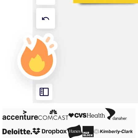
Org.design
Løsninger
Efter forretningssegment
Enterprise
Små virksomheder
Startups
Efter branche
Digital
Professionelle tjenester
Produktion
Detail
Finansielle tjenester
Medicinalindustri og biovidenskab
Efter team
Produktstyring
Design og UX
Teknologi
Produktledelse og drift
Drift
Marketing
IT
Efter strategisk initiativ
Produktdriftsplatform
AI-transformation