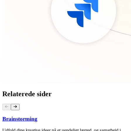
Relaterede sider
Brainstorming
Udfold dine kreative ideer på et uendeligt lærred, og samarbejd i