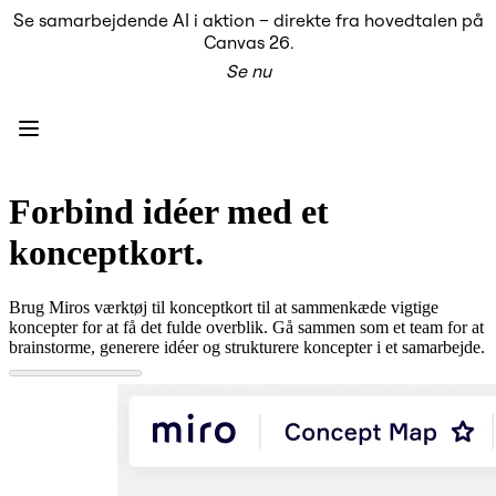
Se samarbejdende AI i aktion – direkte fra hovedtalen på
Produkt
Canvas 26.
Udvalgt
Se nu
Intelligent Canvas™
Flows
Prototypes og Wireframes
Engage
Platform
AI-oversigt
AI Workflows
Forbind idéer med et
Forbindelser
MCP Server
konceptkort.
Udforsk AI-håndbøger
MCP Server
Blueprints
Brug Miros værktøj til konceptkort til at sammenkæde vigtige
Integrationer
koncepter for at få det fulde overblik. Gå sammen som et team for at
Sikkerhed
brainstorme, generere idéer og strukturere koncepter i et samarbejde.
Enterprise Guard
Udviklerplatform
Download apps
Formater
Whiteboard
Diagrammer
Kanban
Tidslinjer