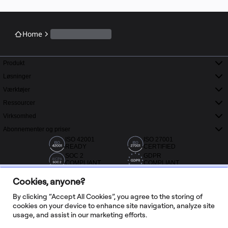
Home
Produkt
Løsninger
Værktøjer
Ressourcer
Virksomhed
Abonnementer og priser
ISO 42001
ISO 27001
READY
CERTIFIED
SOC 2
GDPR
COMPLIANT
COMPLIANT
Cookies, anyone?
By clicking “Accept All Cookies”, you agree to the storing of
cookies on your device to enhance site navigation, analyze site
usage, and assist in our marketing efforts.
Over 20.000 anmeldelser fra Capterra, G2 og Trustradius