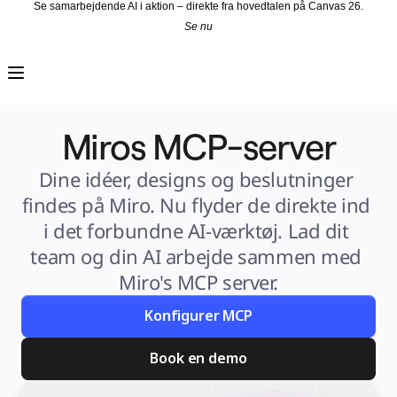
Se samarbejdende AI i aktion – direkte fra hovedtalen på Canvas 26.
Se nu
Produkt
Udvalgt
Intelligent Canvas™
Flows
Prototypes og Wireframes
Engage
Miros MCP-server
Platform
AI-oversigt
AI Workflows
Forbindelser
Dine idéer, designs og beslutninger 
MCP Server
Udforsk AI-håndbøger
findes på Miro. Nu flyder de direkte ind 
MCP Server
Blueprints
i det forbundne AI-værktøj. Lad dit 
Integrationer
Sikkerhed
team og din AI arbejde sammen med 
Enterprise Guard
Udviklerplatform
Miro's MCP server.
Download apps
Formater
Whiteboard
Konfigurer MCP
Diagrammer
Kanban
Tidslinjer
Talktrack
Book en demo
Tabeller
Docs
Slides