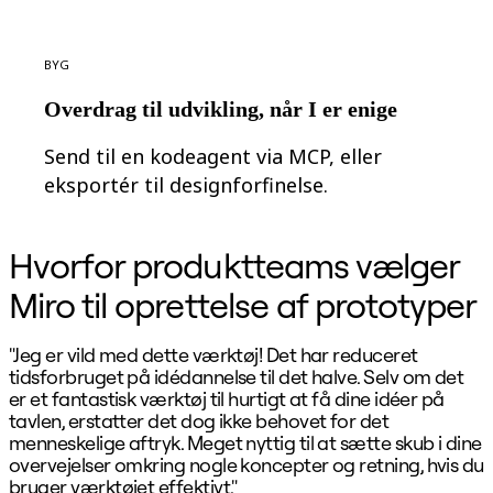
Byg
Overdrag til udvikling, når I er enige
Send til en kodeagent via MCP, eller
eksportér til designforfinelse.
Hvorfor produktteams vælger
Miro til oprettelse af prototyper
"Jeg er vild med dette værktøj! Det har reduceret
"
tidsforbruget på idédannelse til det halve. Selv om det
d
er et fantastisk værktøj til hurtigt at få dine idéer på
o
tavlen, erstatter det dog ikke behovet for det
i
menneskelige aftryk. Meget nyttig til at sætte skub i dine
f
overvejelser omkring nogle koncepter og retning, hvis du
bruger værktøjet effektivt."