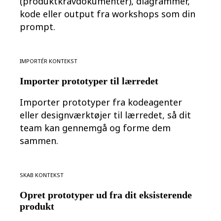
(produktkravdokumenter), diagrammer,
Org.design
kode eller output fra workshops som din
Løsninger
prompt.
Efter forretningssegment
Enterprise
Små virksomheder
Startups
Importér kontekst
Efter branche
Digital
Importer prototyper til lærredet
Professionelle tjenester
Produktion
Detail
Importer prototyper fra kodeagenter
Finansielle tjenester
eller designværktøjer til lærredet, så dit
Medicinalindustri og biovidenskab
Efter team
team kan gennemgå og forme dem
Produktstyring
sammen.
Design og UX
Teknologi
Produktledelse og drift
Drift
Skab kontekst
Marketing
IT
Opret prototyper ud fra dit eksisterende
Efter strategisk initiativ
Produktdriftsplatform
produkt
AI-transformation