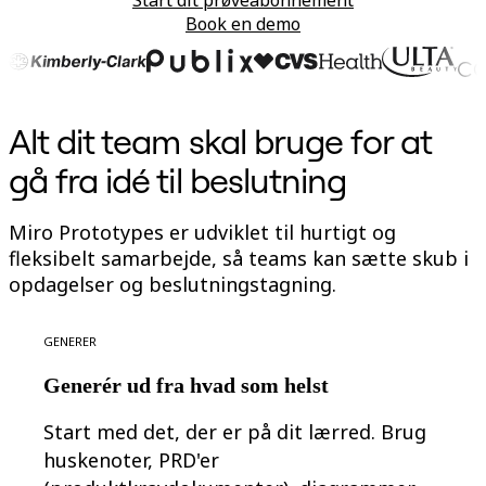
Start dit prøveabonnement
Talktrack
Book en demo
Tabeller
Docs
Slides
Brugstilfælde
Udvalgt
Alt dit team skal bruge for at
Udforsk AI-håndbøger
Gå på opdagelse i Miroverse
gå fra idé til beslutning
Generelt
Diagramming
Workshops
Miro Prototypes er udviklet til hurtigt og
Brainstorming
Mindmaps
fleksibelt samarbejde, så teams kan sætte skub i
Konceptkort
opdagelser og beslutningstagning.
Flowdiagrammer
Specialiserede
Køreplaner
Generer
Kortlægning af proces
Teknisk design og dokumentation
Generér ud fra hvad som helst
Prototypes og Wireframes
Kundes rutekort
Forskningssyntese
Start med det, der er på dit lærred. Brug
Designworkshops
huskenoter, PRD'er
Planning & Delivery
Målplanlægning