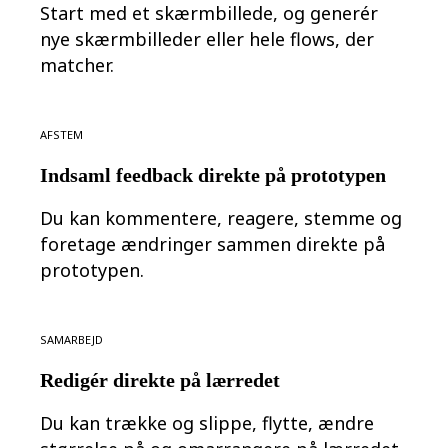
Transformation af arbejdsmåder
Start med et skærmbillede, og generér
Digital medarbejderoplevelse
nye skærmbilleder eller hele flows, der
Kundeoplevelse og servicedesign
Cloud- og softwaretransformation
matcher.
Ressourcer
Læring
Kundehistorier
Academy
Afstem
Webinarer
Reforge-læring
Indsaml feedback direkte på prototypen
Community og support
Hjælpecenter
Du kan kommentere, reagere, stemme og
Events
Community
foretage ændringer sammen direkte på
Blog
prototypen.
Partnere og tjenester
Miros professionelle tjenester
Løsningspartnere
Priser
Samarbejd
Redigér direkte på lærredet
Du kan trække og slippe, flytte, ændre