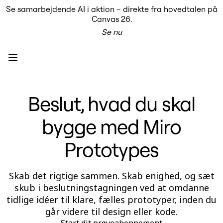
Se samarbejdende AI i aktion – direkte fra hovedtalen på
Produkt
Canvas 26.
Udvalgt
Se nu
Intelligent Canvas™
Flows
Prototypes og Wireframes
Engage
Platform
AI-oversigt
AI Workflows
Beslut, hvad du skal
Forbindelser
MCP Server
Udforsk AI-håndbøger
bygge med Miro
MCP Server
Blueprints
Integrationer
Prototypes
Sikkerhed
Enterprise Guard
Udviklerplatform
Skab det rigtige sammen. Skab enighed, og sæt
Download apps
Formater
skub i beslutningstagningen ved at omdanne
Whiteboard
tidlige idéer til klare, fælles prototyper, inden du
Diagrammer
går videre til design eller kode.
Kanban
Tidslinjer