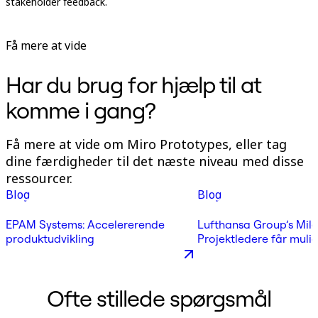
stakeholder feedback.
c
p
Få mere at vide
F
Har du brug for hjælp til at
komme i gang?
Få mere at vide om Miro Prototypes, eller tag
dine færdigheder til det næste niveau med disse
ressourcer.
Blog
Blog
EPAM Systems: Accelererende
Lufthansa Group’s Mile
produktudvikling
Projektledere får muli
udvikle prototyper hur
Ofte stillede spørgsmål