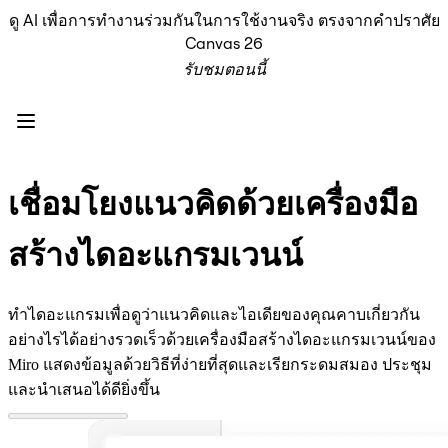
ดู AI เพื่อการทำงานร่วมกันในการใช้งานจริง ตรงจากคำปราศัย
ผลิตภัณฑ์
Canvas 26
เรื่องเด่น
รับชมตอนนี้
Intelligent Canvas™
Flow
ต้นแบบและไวร์เฟรม
Engage
แพลตฟอร์ม
ภาพรวม AI
เชื่อมโยงแนวคิดด้วยเครื่องมือ
AI Workflows
ตัวเชื่อมต่อ
สร้างไดอะแกรมเวนน์
เซิร์ฟเวอร์ MCP
สำรวจคู่มือ AI
เซิร์ฟเวอร์ MCP
ทำไดอะแกรมเพื่อดูว่าแนวคิดและไอเดียของคุณคาบเกี่ยวกัน
Blueprints
อย่างไรได้อย่างรวดเร็วด้วยเครื่องมือสร้างไดอะแกรมเวนน์ของ
การผสานรวม
Miro แสดงข้อมูลด้วยวิธีที่ง่ายที่สุดและเรียกระดมสมอง ประชุม
ความปลอดภัย
และนำเสนอได้ดียิ่งขึ้น
Enterprise Guard
แพลตฟอร์มสำหรับนักพัฒนา
ดาวน์โหลดแอป