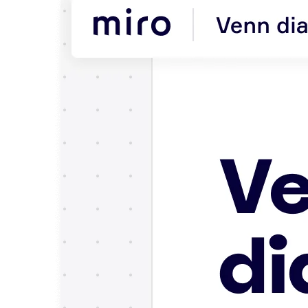
รูปแบบ
ไวท์บอร์ด
ไดอะแกรม
คัมบัง
Timeline
TalkTrack
Tables
Docs
Slides
กรณีใช้งาน
เรื่องเด่น
สำรวจคู่มือ AI
สำรวจ Miroverse
ทั่วไป
Diagramming
เวิร์กชอป
การระดมสมอง
แผนผังความคิด
การแมปแนวคิด