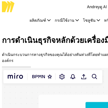
Andrey
ดู A
ผลิตภัณฑ์
เรื่องเด่น
Intelligent Canvas™
ผลิตภัณฑ์
กรณีใช้งาน
โซลูชัน
ท
Flow
ต้นแบบและไวร์เฟรม
Engage
การดำเนินธุรกิจหลักด้วยเครื่อ
แพลตฟอร์ม
ภาพรวม AI
AI Workflows
ดำเนินกระบวนการทางธุรกิจของคุณได้อย่างทันท่วงทีโดยทำแผนท
ตัวเชื่อมต่อ
องค์กร
เซิร์ฟเวอร์ MCP
สำรวจคู่มือ AI
เซิร์ฟเวอร์ MCP
Blueprints
การผสานรวม
ความปลอดภัย
Enterprise Guard
แพลตฟอร์มสำหรับนักพัฒนา
ดาวน์โหลดแอป