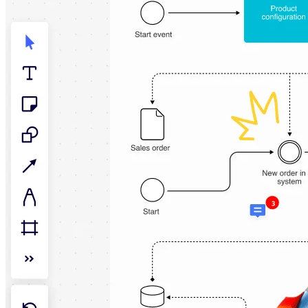
รูปแบบ
ไวท์บอร์ด
ไดอะแกรม
คัมบัง
Timeline
TalkTrack
Tables
Docs
Slides
กรณีใช้งาน
เรื่องเด่น
สำรวจคู่มือ AI
สำรวจ Miroverse
ทั่วไป
Diagramming
เวิร์กชอป
การระดมสมอง
แผนผังความคิด
การแมปแนวคิด