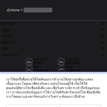
Home
ผลิตภัณฑ์
โซลูชัน
เครื่องมือ
ทรัพยากร
บริษัท
แผนและราคา
ISO 42001
ISO 27001
READY
CERTIFIED
SOC 2
GDPR
COMPLIANT
COMPLIANT
เราใช้คุกกี้เพื่อช่วยให้ไซต์ของเราทำงานได้อย่างถูกต้อง แสดง
เนื้อหาและโฆษณาที่ตรงกับความสนใจของผู้ใช้ เปิดให้ใช้
คุณสมบัติทางโซเชียลมีเดีย และเพื่อวิเคราะห์การเข้าถึงข้อมูลของ
เรา เรายังแบ่งปันข้อมูลการใช้งานไซต์กับพาร์ทเนอร์โซเชียลมีเดีย
การโฆษณาและพาร์ทเนอร์การวิเคราะห์ของเราอีกด้วย
กว่า 20,000 รีวิวจาก Capterra, G2 และ Trustradius