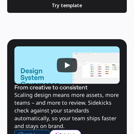
คัมบัง
Try template
Timeline
TalkTrack
Tables
Docs
Slides
กรณีใช้งาน
เรื่องเด่น
สำรวจคู่มือ AI
สำรวจ Miroverse
ทั่วไป
Diagramming
เวิร์กชอป
การระดมสมอง
แผนผังความคิด
การแมปแนวคิด
From creative to consistent
ผังงาน
เฉพาะทาง
Scaling design means more assets, more 
การจัดทำแผนการทำงาน
teams – and more to review. Sidekicks 
การแมปกระบวนการ
การออกแบบและเอกสารทางเทคนิค
check against your standards 
ต้นแบบและไวร์เฟรม
automatically, so your team ships faster 
การออกแบบแผนที่เส้นทางของลูกค้า
and stays on brand.
การสังเคราะห์งานวิจัย
เวิร์คชอปการออกแบบ