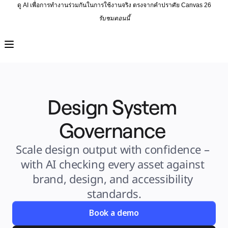
ดู AI เพื่อการทำงานร่วมกันในการใช้งานจริง ตรงจากคำปราศัย Canvas 26
รับชมตอนนี้
ผลิตภัณฑ์
เรื่องเด่น
Intelligent Canvas™
Flow
ต้นแบบและไวร์เฟรม
Engage
แพลตฟอร์ม
ภาพรวม AI
Design System 
AI Workflows
ตัวเชื่อมต่อ
Governance 
เซิร์ฟเวอร์ MCP
สำรวจคู่มือ AI
เซิร์ฟเวอร์ MCP
Scale design output with confidence – 
Blueprints
การผสานรวม
with AI checking every asset against 
ความปลอดภัย
brand, design, and accessibility 
Enterprise Guard
แพลตฟอร์มสำหรับนักพัฒนา
standards.
ดาวน์โหลดแอป
รูปแบบ
Book a demo
ไวท์บอร์ด
ไดอะแกรม