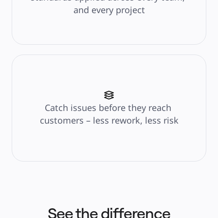
ระบบจัดการผลิตภัณฑ์
and every project
การเปลี่ยนแปลงด้วย AI
การเปลี่ยนแปลงวิถีการทำงาน
ประสบการณ์ดิจิทัลของพนักงาน
ประสบการณ์ลูกค้าและการออกแบบบริการ
การเปลี่ยนผ่านสู่ระบบคลาวด์และซอฟต์แวร์
ทรัพยากร
การเรียนรู้
เรื่องราวของลูกค้า
Academy
เว็บบินาร์
Reforge Learning
Catch issues before they reach 
ชุมชนและการสนับสนุน
customers – less rework, less risk
ศูนย์ช่วยเหลือ
กิจกรรม
ชุมชน
บล็อก
พันธมิตรและบริการ
Miro Professional Services
พันธมิตรด้านโซลูชัน
ราคา
See the difference