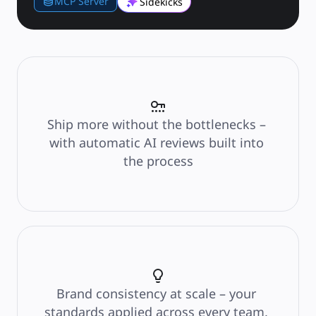
MCP Server
Sidekicks
การวางแผนและการส่งมอบ
การวางแผนเป้าหมาย
การออกแบบองค์กร
โซลูชัน
ตามกลุ่มธุรกิจ
Enterprise
ธุรกิจขนาดเล็ก
สตาร์ทอัพ
ตามอุตสาหกรรม
Ship more without the bottlenecks – 
ดิจิทัล
บริการระดับมืออาชีพ
with automatic AI reviews built into 
การผลิต
the process
ค้าปลีก
บริการทางการเงิน
วิทยาศาสตร์ชีวภาพและเภสัชกรรม
ตามทีมงาน
การจัดการผลิตภัณฑ์
การออกแบบและ UX
วิศวกรรม
ผู้นำผลิตภัณฑ์และฝ่ายปฏิบัติการ
การดำเนินงาน
การตลาด
Brand consistency at scale – your 
IT
ตามโครงการริเริ่มเชิงกลยุทธ์
standards applied across every team, 