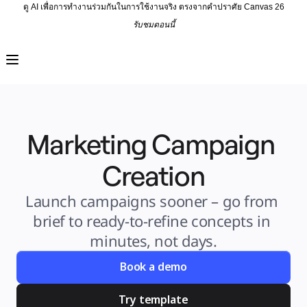
ดู AI เพื่อการทำงานร่วมกันในการใช้งานจริง ตรงจากคำปราศัย Canvas 26
รับชมตอนนี้
ผลิตภัณฑ์
เรื่องเด่น
Intelligent Canvas™
Flow
ต้นแบบและไวร์เฟรม
Engage
แพลตฟอร์ม
ภาพรวม AI
Marketing Campaign 
AI Workflows
ตัวเชื่อมต่อ
Creation
เซิร์ฟเวอร์ MCP
สำรวจคู่มือ AI
เซิร์ฟเวอร์ MCP
Launch campaigns sooner – go from 
Blueprints
การผสานรวม
brief to ready-to-refine concepts in 
ความปลอดภัย
minutes, not days.
Enterprise Guard
แพลตฟอร์มสำหรับนักพัฒนา
ดาวน์โหลดแอป
Book a demo
รูปแบบ
ไวท์บอร์ด
Try template
ไดอะแกรม