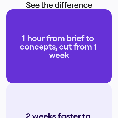
See the difference
1 hour from brief to 
concepts, cut from 1 
week
2 weeks faster to 