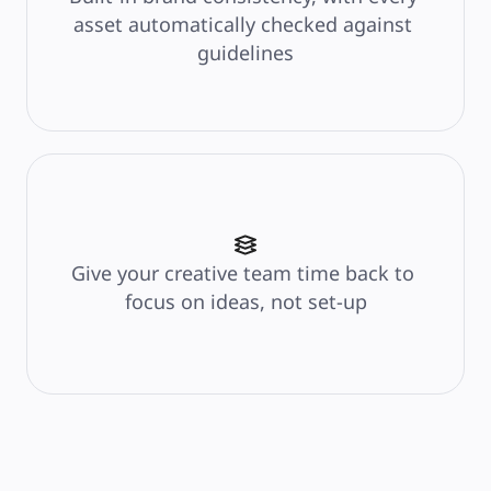
ระบบจัดการผลิตภัณฑ์
asset automatically checked against 
การเปลี่ยนแปลงด้วย AI
guidelines
การเปลี่ยนแปลงวิถีการทำงาน
ประสบการณ์ดิจิทัลของพนักงาน
ประสบการณ์ลูกค้าและการออกแบบบริการ
การเปลี่ยนผ่านสู่ระบบคลาวด์และซอฟต์แวร์
ทรัพยากร
การเรียนรู้
เรื่องราวของลูกค้า
Academy
เว็บบินาร์
Reforge Learning
ชุมชนและการสนับสนุน
Give your creative team time back to 
ศูนย์ช่วยเหลือ
กิจกรรม
focus on ideas, not set-up
ชุมชน
บล็อก
พันธมิตรและบริการ
Miro Professional Services
พันธมิตรด้านโซลูชัน
ราคา