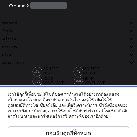
Home
ผลิตภัณฑ์
โซลูชัน
เครื่องมือ
ทรัพยากร
บริษัท
แผนและราคา
ISO 42001
ISO 27001
READY
CERTIFIED
SOC 2
GDPR
COMPLIANT
COMPLIANT
เราใช้คุกกี้เพื่อช่วยให้ไซต์ของเราทำงานได้อย่างถูกต้อง แสดง
เนื้อหาและโฆษณาที่ตรงกับความสนใจของผู้ใช้ เปิดให้ใช้
คุณสมบัติทางโซเชียลมีเดีย และเพื่อวิเคราะห์การเข้าถึงข้อมูลของ
เรา เรายังแบ่งปันข้อมูลการใช้งานไซต์กับพาร์ทเนอร์โซเชียลมีเดีย
การโฆษณาและพาร์ทเนอร์การวิเคราะห์ของเราอีกด้วย
กว่า 20,000 รีวิวจาก Capterra, G2 และ Trustradius
ยอมรับคุกกี้ทั้งหมด
ไทย