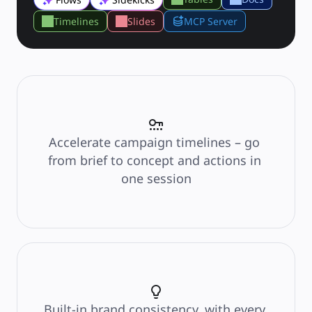
การวางแผนและการส่งมอบ
Timelines
การวางแผนเป้าหมาย
Slides
MCP Server
การออกแบบองค์กร
โซลูชัน
ตามกลุ่มธุรกิจ
Enterprise
ธุรกิจขนาดเล็ก
สตาร์ทอัพ
ตามอุตสาหกรรม
ดิจิทัล
บริการระดับมืออาชีพ
Accelerate campaign timelines – go 
การผลิต
from brief to concept and actions in 
ค้าปลีก
บริการทางการเงิน
one session
วิทยาศาสตร์ชีวภาพและเภสัชกรรม
ตามทีมงาน
การจัดการผลิตภัณฑ์
การออกแบบและ UX
วิศวกรรม
ผู้นำผลิตภัณฑ์และฝ่ายปฏิบัติการ
การดำเนินงาน
การตลาด
IT
ตามโครงการริเริ่มเชิงกลยุทธ์
Built-in brand consistency, with every 