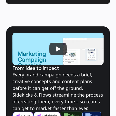
คัมบัง
Timeline
TalkTrack
Tables
Docs
Slides
กรณีใช้งาน
เรื่องเด่น
สำรวจคู่มือ AI
สำรวจ Miroverse
ทั่วไป
Diagramming
เวิร์กชอป
การระดมสมอง
แผนผังความคิด
From idea to impact
การแมปแนวคิด
Every brand campaign needs a brief, 
ผังงาน
เฉพาะทาง
creative concepts and content plans 
การจัดทำแผนการทำงาน
before it can get off the ground. 
การแมปกระบวนการ
Sidekicks & Flows streamline the process 
การออกแบบและเอกสารทางเทคนิค
ต้นแบบและไวร์เฟรม
of creating them, every time – so teams 
การออกแบบแผนที่เส้นทางของลูกค้า
can get to market faster than ever.
การสังเคราะห์งานวิจัย
เวิร์คชอปการออกแบบ
Tables
Docs
Flows
Sidekicks