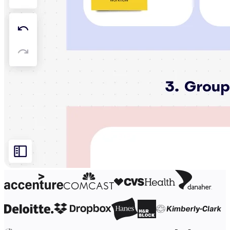
Organisationsdesign
Lösningar
Efter affärssegment
Enterprise
Småföretag
Startupföretag
Efter bransch
Digital
Professional Services
Tillverkning
Detaljhandel
Finansiella tjänster
Läkemedel och biovetenskap
Efter team
Produktledning
Design och UX
Teknik
Produktledning och drift
Verksamhet
Marknadsföring
IT
Efter strategiska initiativ
Produktoperativsystem
AI-transformation