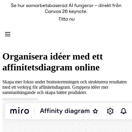
Se hur samarbetsbaserad AI fungerar – direkt från
Produkt
Canvas 26 keynote.
Utvalt
Titta nu
Intelligent Canvas™
Flows
Prototypes & Wireframes
Engage
Plattform
AI-översikt
AI Workflows
Organisera idéer med ett
Kopplingar
MCP Server
affinitetsdiagram online
Utforska AI-playbooks
MCP Server
Blueprints
Skapa mer fokus under brainstormningen och strukturera resultaten
Integrationer
med ett verktyg för affinitetsdiagram. Gruppera idéer mer
Säkerhet
sammanhängande och skapa bättre produkter.
Enterprise Guard
Plattform för utvecklare
Ladda ner appar
Format
Whiteboard
Diagram
Kanban
Tidslinjer