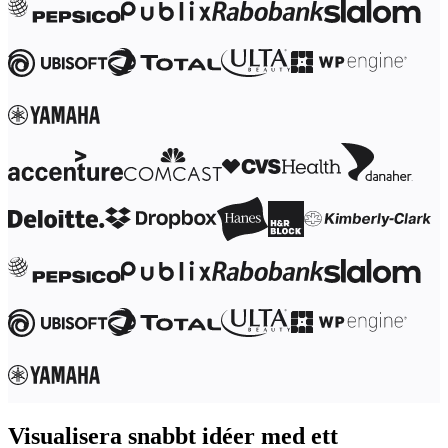
Förändring av arbetssätt
Digital medarbetarupplevelse
Kundupplevelse och servicedesign
Moln- och programvaruomvandling
Resurser
Lärande
Kundberättelser
Academy
Webbinarier
Reforge Learning
Community och Support
Hjälpcenter
Händelser
Community
Blogg
Partner och tjänster
Miro Professional Services
Lösningspartner
Priser
Visualisera snabbt idéer med ett