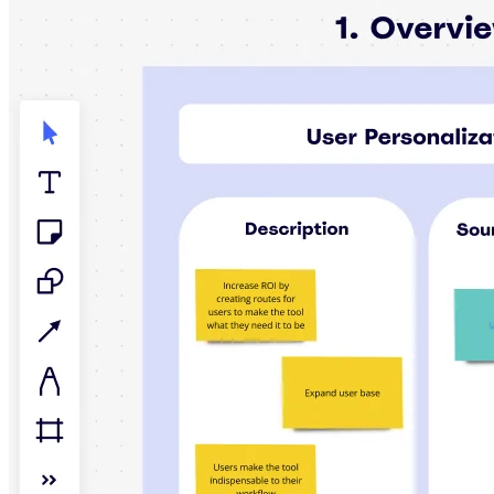
Talktrack
Tabeller
Docs
Slides
Användarexempel
Utvalt
Utforska AI-playbooks
Utforska Miroverse
Allmänt
Diagramming
Workshoppar
Brainstorming
Tankekartor
Konceptkartor
Flödesscheman
Specialiserat
Vägkartor
Kartläggning av processer
Teknisk design och dokumentation
Prototypes & Wireframes
Kartläggning av kundresor
Forskningssyntes
Design Workshops
Planning & Delivery
Målplanering