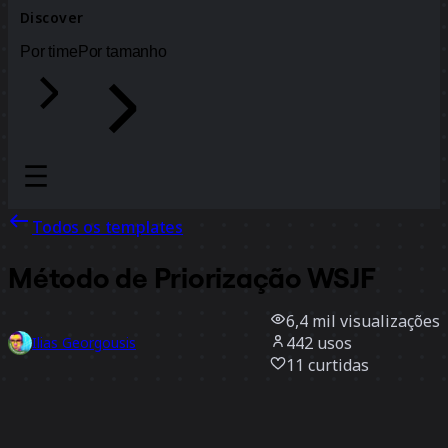
Discover
Por time
Por tamanho
Todos os templates
Método de Priorização WSJF
6,4 mil
visualizações
442
usos
Ilias Georgousis
11
curtidas
Usar template