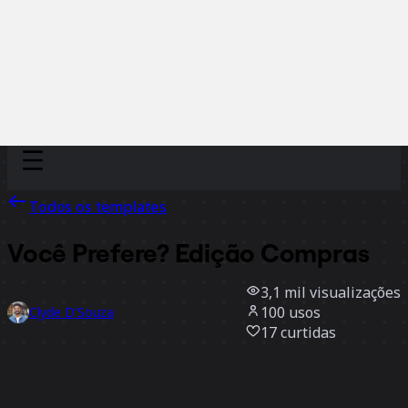
Discover
Por time
Por tamanho
Todos os templates
Você Prefere? Edição Compras
3,1 mil
visualizações
100
usos
Clyde D'Souza
17
curtidas
Usar template