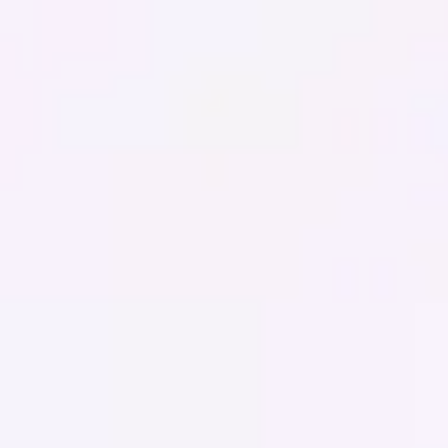
Miroverse
Templates
Para você
Impulsionado por IA
Por caso de uso