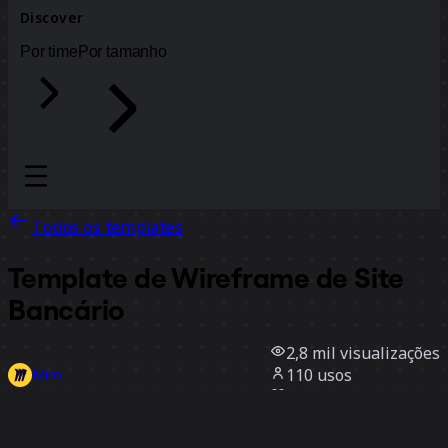
Discover
Por time
Por tamanho
Todos os templates
Template de Wireframe de Site
Bancário
2,8 mil
visualizações
110
usos
Miro
2
curtidas
Usar template