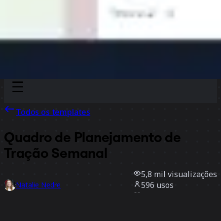
Discover
Por time
Por tamanho
Todos os templates
Quadro de Planejamento de
Tração Semanal
5,8 mil
visualizações
596
usos
Natalie Nedre
131
curtidas
Usar template