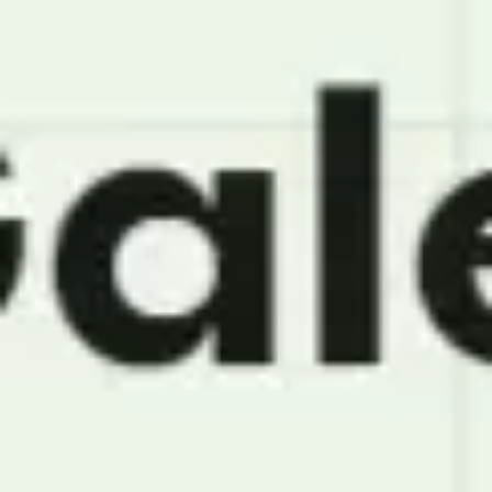
Miroverse
Templates
Para você
Impulsionado por IA
Por caso de uso