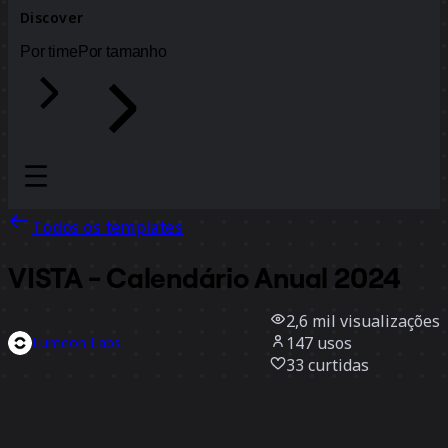
Discover
Por time
Por tamanho
Todos os templates
VISTA - Calendário Anual 2024
2,6 mil
visualizações
147
usos
Lumeon Labs
33
curtidas
Usar template