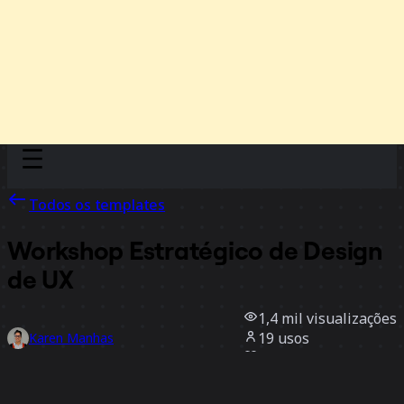
Discover
Por time
Por tamanho
Todos os templates
Workshop Estratégico de Design
de UX
1,4 mil
visualizações
19
usos
Karen Manhas
5
curtidas
Usar template