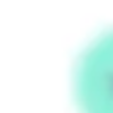
Miroverse
Templates
Para você
Impulsionado por IA
Por caso de uso