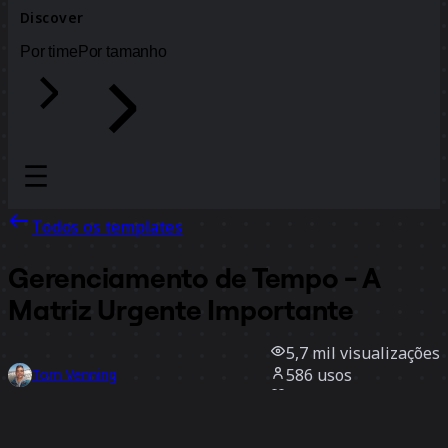
Discover
Por time
Por tamanho
Todos os templates
Gerenciamento de Tempo - A
Matriz Urgente Importante
5,7 mil
visualizações
586
usos
Tom Venning
197
curtidas
Usar template