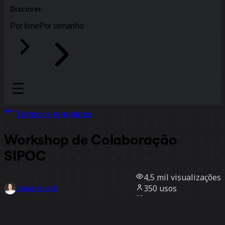
Discover
Por time
Por tamanho
Todos os templates
Workshop de Colaboração
SIPOC
4,5 mil
visualizações
350
usos
Daria Rudnik
45
curtidas
Usar template