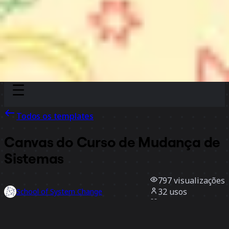
Discover
Por time
Por tamanho
Todos os templates
Canvas do Curso de Mudança de
Sistemas
797
visualizações
32
usos
School of System Change
4
curtidas
Usar template