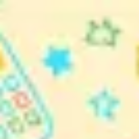
Miroverse
Templates
Para você
Impulsionado por IA
Por caso de uso