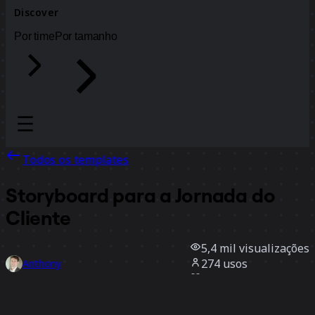
Discover
Por time
Por tamanho
Todos os templates
Storyboard para a Jornada do
Cliente
5,4 mil
visualizações
274
usos
Anthony
36
curtidas
Usar template