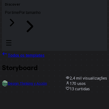
Discover
Por time
Por tamanho
Todos os templates
Storyboard
2,4 mil
visualizações
170
usos
Design Thinking y Acción
13
curtidas
Usar template