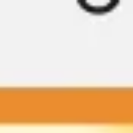
Miroverse
Templates
Para você
Impulsionado por IA
Por caso de uso