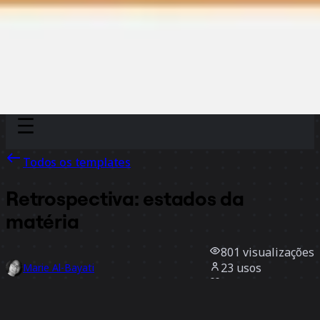
Discover
Por time
Por tamanho
Todos os templates
Retrospectiva: estados da
matéria
801
visualizações
23
usos
Marie Al-Bayati
2
curtidas
Usar template