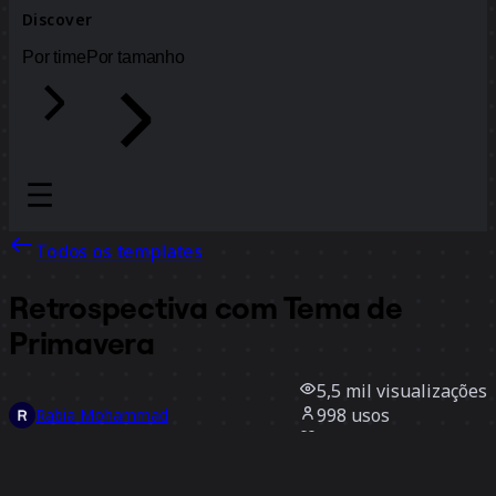
Discover
Por time
Por tamanho
Todos os templates
Retrospectiva com Tema de
Primavera
5,5 mil
visualizações
998
usos
Rabia Mohammad
38
curtidas
Usar template