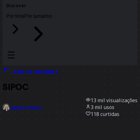
Discover
Por time
Por tamanho
Todos os templates
SIPOC
13 mil
visualizações
3 mil
usos
Dagmar Vlahos
118
curtidas
Usar template