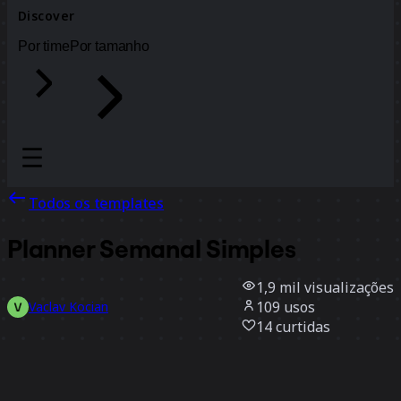
Discover
Por time
Por tamanho
Todos os templates
Planner Semanal Simples
1,9 mil
visualizações
109
usos
Vaclav Kocian
14
curtidas
Usar template