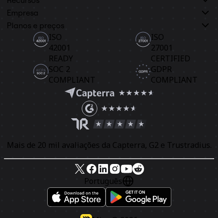
Empresa
Planos e preços
ISO
ISO
42001
27001
READY
CERTIFIED
SOC 2
GDPR
COMPLIANT
COMPLIANT
Mais de 20 mil avaliações da Capterra, G2 e Trustradius.
Português