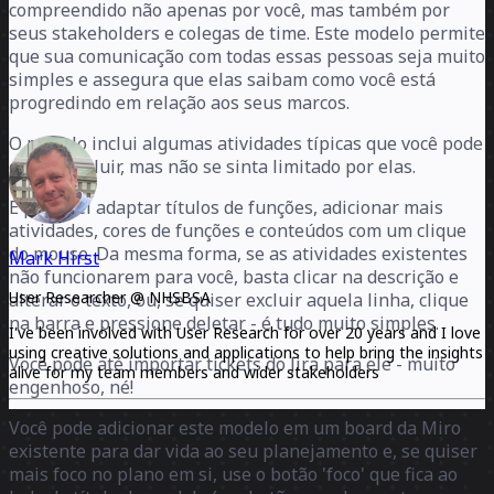
compreendido não apenas por você, mas também por
seus stakeholders e colegas de time. Este modelo permite
que sua comunicação com todas essas pessoas seja muito
simples e assegura que elas saibam como você está
progredindo em relação aos seus marcos.
O modelo inclui algumas atividades típicas que você pode
querer incluir, mas não se sinta limitado por elas.
É possível adaptar títulos de funções, adicionar mais
atividades, cores de funções e conteúdos com um clique
do mouse. Da mesma forma, se as atividades existentes
Mark Hirst
não funcionarem para você, basta clicar na descrição e
User Researcher @ NHSBSA
alterar o texto, ou, se quiser excluir aquela linha, clique
na barra e pressione deletar - é tudo muito simples.
I've been involved with User Research for over 20 years and I love
using creative solutions and applications to help bring the insights
Você pode até importar tickets do Jira para ele - muito
alive for my team members and wider stakeholders
engenhoso, né!
Você pode adicionar este modelo em um board da Miro
existente para dar vida ao seu planejamento e, se quiser
mais foco no plano em si, use o botão 'foco' que fica ao