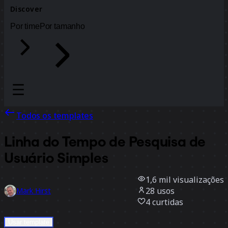
Discover
Por time
Por tamanho
Todos os templates
Linha do Tempo de Pesquisa de
Usuário Simples
1,6 mil
visualizações
28
usos
Mark Hirst
4
curtidas
Usar template