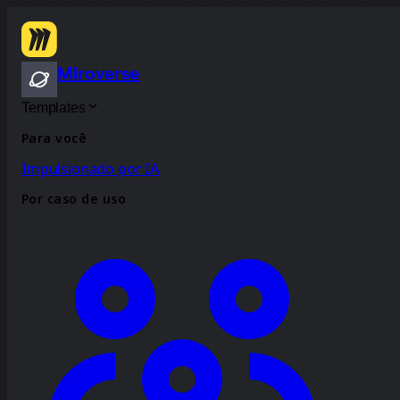
Miroverse
Templates
Para você
Impulsionado por IA
Por caso de uso