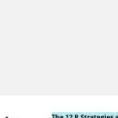
Miroverse
Templates
Para você
Impulsionado por IA
Por caso de uso