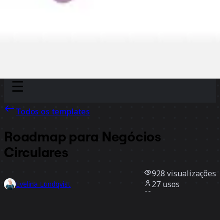
Discover
Por time
Por tamanho
Todos os templates
Roadmap para Negócios
Circulares
928
visualizações
27
usos
Evelina Lundqvist
5
curtidas
Usar template